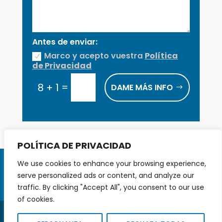
Antes de enviar:
Marco y acepto vuestra
Política
de Privacidad
=
8 + 1
DAME MÁS INFO
POLÍTICA DE PRIVACIDAD
AVISO LEGAL
We use cookies to enhance your browsing experience,
POLÍTICA PRIVACIDAD
COOKIES
serve personalized ads or content, and analyze our
BOLSA TRABAJO
CONTACTO
traffic. By clicking "Accept All", you consent to our use
of cookies.