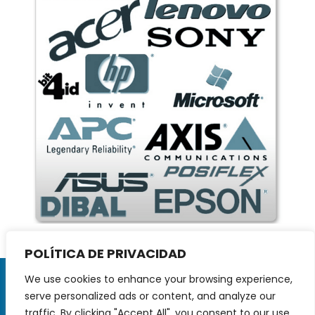
POLÍTICA DE PRIVACIDAD
AVISO LEGAL
We use cookies to enhance your browsing experience,
POLÍTICA PRIVACIDAD
COOKIES
serve personalized ads or content, and analyze our
BOLSA TRABAJO
CONTACTO
traffic. By clicking "Accept All", you consent to our use