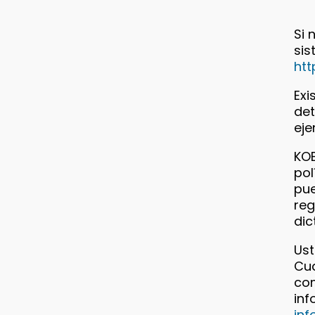
Si 
sis
htt
Exi
det
ej
KOB
pol
pue
reg
dic
Ust
Cua
com
inf
in