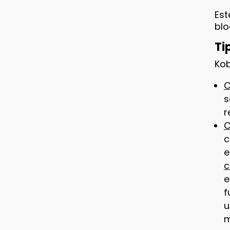
Est
blo
Ti
Kob
C
s
r
C
c
e
c
e
f
u
m