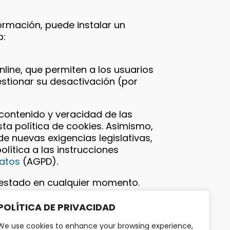
formación, puede instalar un
b:
nline, que permiten a los usuarios
estionar su desactivación (por
contenido y veracidad de las
sta política de cookies. Asimismo,
e nuevas exigencias legislativas,
olítica a las instrucciones
Datos
(AGPD).
prestado en cualquier momento.
Política de Cookies se
o en la página web. Si desea más
POLÍTICA DE PRIVACIDAD
puede enviarnos un e-mail a
We use cookies to enhance your browsing experience,