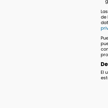
g
Las
de 
dat
pri
Pue
pue
con
pro
De
El 
est