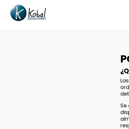
P
¿Q
Las
ord
det
Se 
dis
alm
res