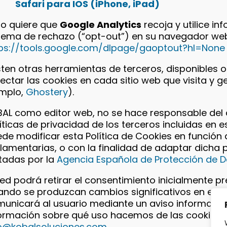
Safari para IOS (iPhone, iPad)
no quiere que
Google Analytics
recoja y utilice in
tema de rechazo (“opt-out”) en su navegador we
ps://tools.google.com/dlpage/gaoptout?hl=None
sten otras herramientas de terceros, disponibles o
ectar las cookies en cada sitio web que visita y g
emplo,
Ghostery
).
AL como editor web, no se hace responsable del 
íticas de privacidad de los terceros incluidas en e
de modificar esta Política de Cookies en función d
lamentarias, o con la finalidad de adaptar dicha p
tadas por la
Agencia Española de Protección de 
ed podrá retirar el consentimiento inicialmente 
ndo se produzcan cambios significativos en esta 
unicará al usuario mediante un aviso informativ
ormación sobre qué uso hacemos de las cookies, 
fo@kobalsoluciones.com